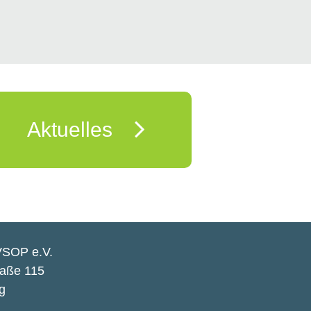
Aktuelles
VSOP e.V.
raße 115
g