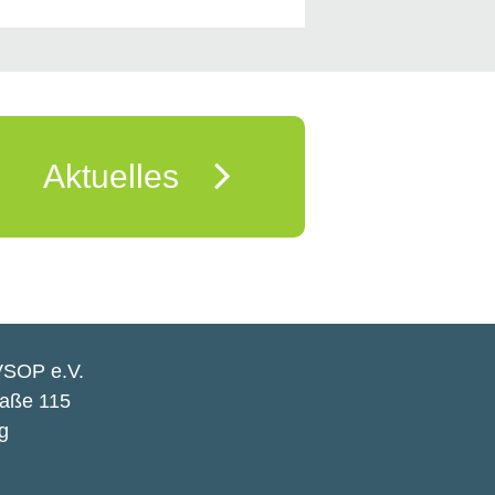
Aktuelles
VSOP e.V.
raße 115
g
n