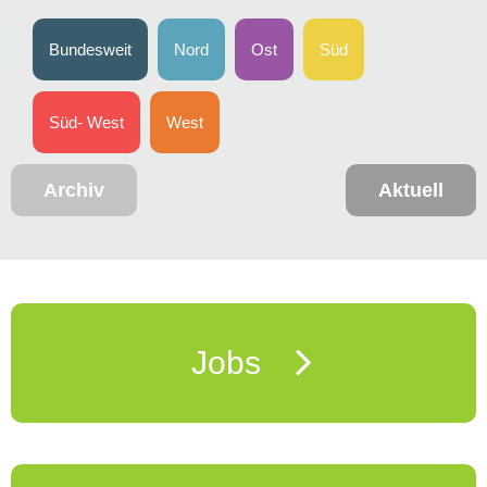
Bundesweit
Nord
Ost
Süd
Süd- West
West
Archiv
Aktuell
Jobs