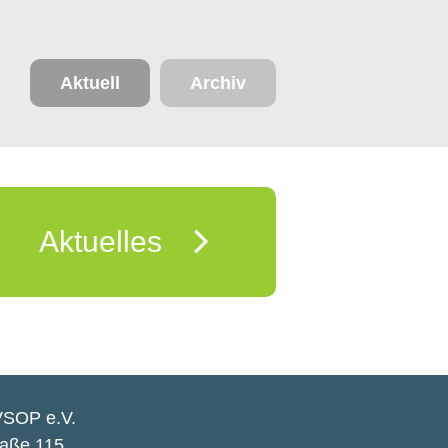
Aktuell
Archiv
Aktuelles
VSOP e.V.
raße 115