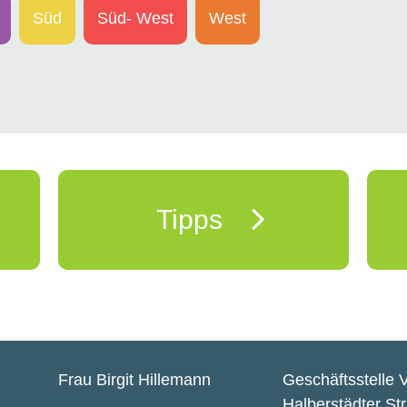
Süd
Süd- West
West
Tipps
Frau Birgit Hillemann
Geschäftsstelle 
Halberstädter St